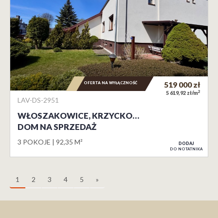
OFERTA NA WYŁĄCZNOŚĆ
519 000
zł
2
5 619,92 zł/m
LAV-DS-2951
WŁOSZAKOWICE, KRZYCKO…
DOM NA SPRZEDAŻ
3 POKOJE
92,35 M²
DODAJ
DO NOTATNIKA
1
2
3
4
5
»