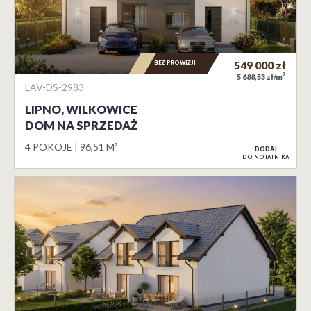
BEZ PROWIZJI
549 000
zł
2
5 688,53 zł/m
LAV-DS-2983
LIPNO, WILKOWICE
DOM NA SPRZEDAŻ
4 POKOJE
96,51 M²
DODAJ
DO NOTATNIKA