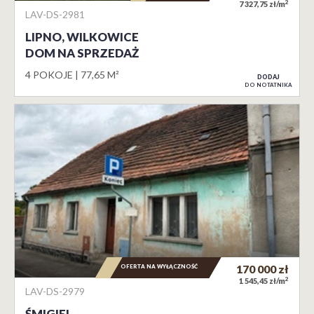
2
7 327,75 zł/m
LAV-DS-2981
LIPNO, WILKOWICE
DOM NA SPRZEDAŻ
4 POKOJE
77,65 M²
DODAJ
DO NOTATNIKA
OFERTA NA WYŁĄCZNOŚĆ
170 000
zł
2
1 545,45 zł/m
LAV-DS-2979
ŚMIGIEL