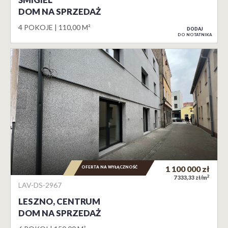
DOM NA SPRZEDAŻ
4 POKOJE
110,00 M²
DODAJ
DO NOTATNIKA
OFERTA NA WYŁĄCZNOŚĆ
1 100 000
zł
2
7 333,33 zł/m
LAV-DS-2967
LESZNO, CENTRUM
DOM NA SPRZEDAŻ