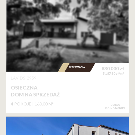
REZERWACJA
830 000
zł
2
5 187,50 zł/m
LAV-DS-2959
OSIECZNA
DOM NA SPRZEDAŻ
4 POKOJE
160,00 M²
DODAJ
DO NOTATNIKA