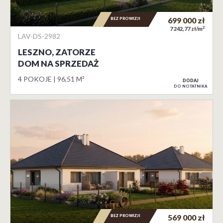
BEZ PROWIZJI
699 000
zł
2
7 242,77 zł/m
LAV-DS-2982
LESZNO, ZATORZE
DOM NA SPRZEDAŻ
4 POKOJE
96,51 M²
DODAJ
DO NOTATNIKA
BEZ PROWIZJI
569 000
zł