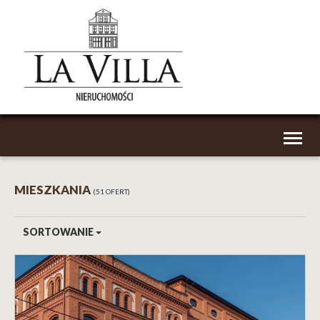
Toggl
naviga
MIESZKANIA
51 OFERT
SORTOWANIE