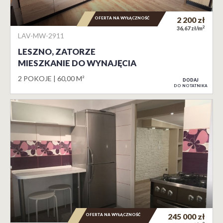
OFERTA NA WYŁĄCZNOŚĆ
2 200
zł
2
36,67 zł/m
LAV-MW-2911
LESZNO, ZATORZE
MIESZKANIE DO WYNAJĘCIA
2 POKOJE
60,00 M²
DODAJ
DO NOTATNIKA
OFERTA NA WYŁĄCZNOŚĆ
245 000
zł