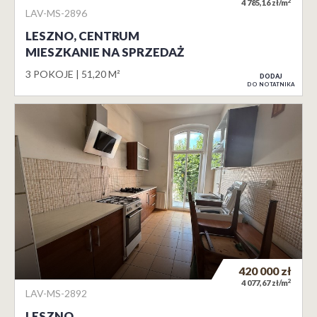
2
4 785,16 zł/m
LAV-MS-2896
LESZNO, CENTRUM
MIESZKANIE NA SPRZEDAŻ
3 POKOJE
51,20 M²
DODAJ
DO NOTATNIKA
420 000
zł
2
4 077,67 zł/m
LAV-MS-2892
LESZNO