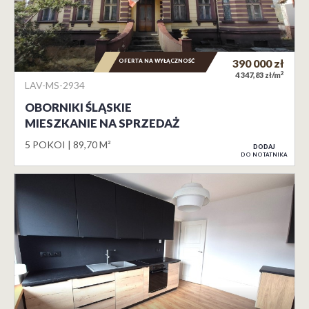
OFERTA NA WYŁĄCZNOŚĆ
390 000
zł
2
4 347,83 zł/m
LAV-MS-2934
OBORNIKI ŚLĄSKIE
MIESZKANIE NA SPRZEDAŻ
5 POKOI
89,70 M²
DODAJ
DO NOTATNIKA