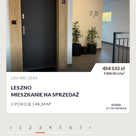
434 532
zł
2
9 800,00 zł/m
LAV-MS-2854
LESZNO
MIESZKANIE NA SPRZEDAŻ
2 POKOJE
44,34 M²
DODAJ
DO NOTATNIKA
«
1
2
3
4
5
6
7
»