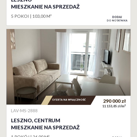
MIESZKANIE NA SPRZEDAŻ
5 POKOI
103,00 M²
DODAJ
DO NOTATNIKA
OFERTA NA WYŁĄCZNOŚĆ
290 000
zł
2
11 153,85 zł/m
LAV-MS-2888
LESZNO, CENTRUM
MIESZKANIE NA SPRZEDAŻ
1 POKÓJ
26,00 M²