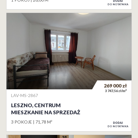
DODAJ
DO NOTATNIKA
269 000
zł
2
3 747,56 zł/m
LAV-MS-2867
LESZNO, CENTRUM
MIESZKANIE NA SPRZEDAŻ
3 POKOJE
71,78 M²
DODAJ
DO NOTATNIKA