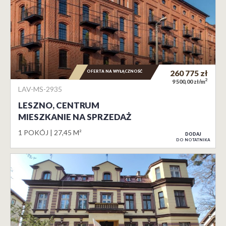
OFERTA NA WYŁĄCZNOŚĆ
260 775
zł
2
9 500,00 zł/m
LAV-MS-2935
LESZNO, CENTRUM
MIESZKANIE NA SPRZEDAŻ
1 POKÓJ
27,45 M²
DODAJ
DO NOTATNIKA