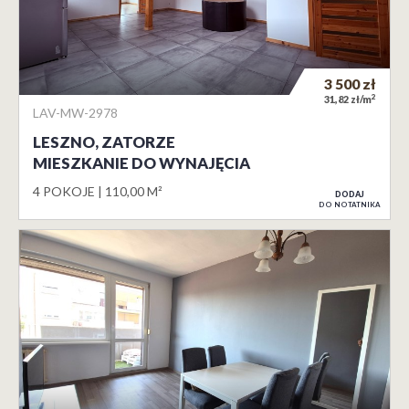
3 500
zł
2
31,82 zł/m
LAV-MW-2978
LESZNO, ZATORZE
MIESZKANIE DO WYNAJĘCIA
4 POKOJE
110,00 M²
DODAJ
DO NOTATNIKA