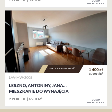
DODAJ
DO NOTATNIKA
OFERTA NA WYŁĄCZNOŚĆ
1 400
zł
2
31,10 zł/m
LAV-MW-2005
LESZNO, ANTONINY, JANA…
MIESZKANIE DO WYNAJĘCIA
2 POKOJE
45,01 M²
DODAJ
DO NOTATNIKA