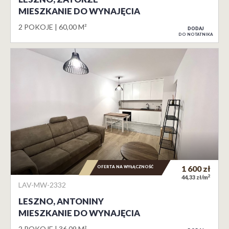
MIESZKANIE DO WYNAJĘCIA
2 POKOJE
60,00 M²
DODAJ
DO NOTATNIKA
OFERTA NA WYŁĄCZNOŚĆ
1 600
zł
2
44,33 zł/m
LAV-MW-2332
LESZNO, ANTONINY
MIESZKANIE DO WYNAJĘCIA
2 POKOJE
36,09 M²