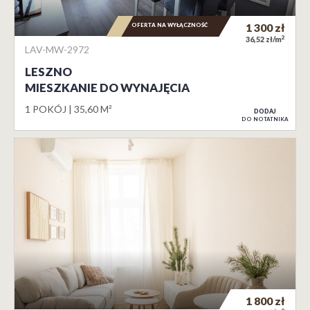
OFERTA NA WYŁĄCZNOŚĆ
1 300
zł
2
36,52 zł/m
LAV-MW-2972
LESZNO
MIESZKANIE DO WYNAJĘCIA
1 POKÓJ
35,60 M²
DODAJ
DO NOTATNIKA
1 800
zł