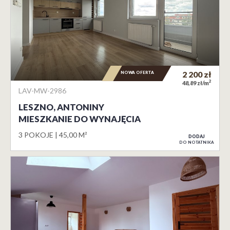
NOWA OFERTA
2 200
zł
2
48,89 zł/m
LAV-MW-2986
LESZNO, ANTONINY
MIESZKANIE DO WYNAJĘCIA
3 POKOJE
45,00 M²
DODAJ
DO NOTATNIKA