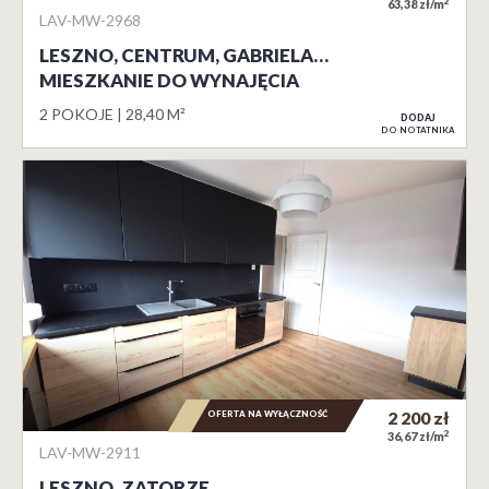
2
63,38 zł/m
LAV-MW-2968
LESZNO, CENTRUM, GABRIELA…
MIESZKANIE DO WYNAJĘCIA
2 POKOJE
28,40 M²
DODAJ
DO NOTATNIKA
OFERTA NA WYŁĄCZNOŚĆ
2 200
zł
2
36,67 zł/m
LAV-MW-2911
LESZNO, ZATORZE