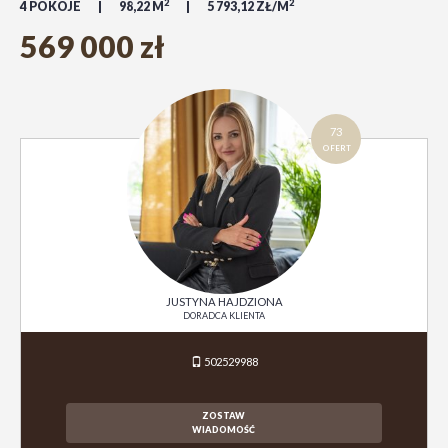
2
2
4 POKOJE
98,22 M
5 793,12 ZŁ/M
569 000 zł
73
OFERT
JUSTYNA HAJDZIONA
DORADCA KLIENTA
502529988
ZOSTAW
WIADOMOŚĆ