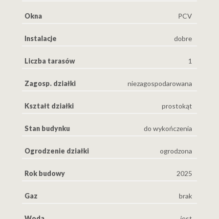
Okna
PCV
Instalacje
dobre
Liczba tarasów
1
Zagosp. działki
niezagospodarowana
Kształt działki
prostokąt
Stan budynku
do wykończenia
Ogrodzenie działki
ogrodzona
Rok budowy
2025
Gaz
brak
Woda
jest