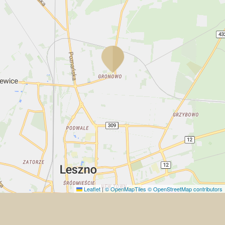
Leaflet
|
© OpenMapTiles
© OpenStreetMap contributors