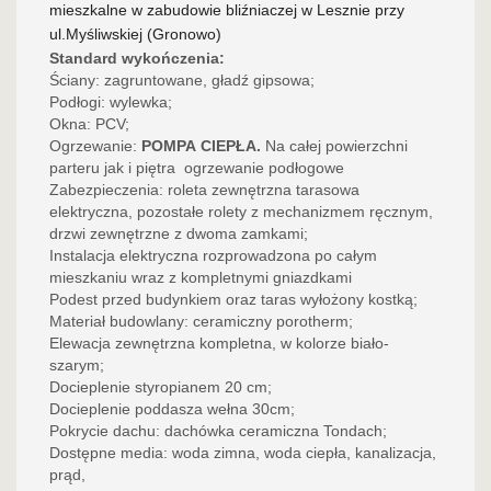
mieszkalne
w zabudowie bliźniaczej w Lesznie przy
ul.Myśliwskiej (Gronowo)
Standard wykończenia:
Ściany: zagruntowane, gładź gipsowa;
Podłogi: wylewka;
Okna: PCV;
Ogrzewanie:
POMPA CIEPŁA.
Na całej powierzchni
parteru jak i piętra ogrzewanie podłogowe
Zabezpieczenia: roleta zewnętrzna tarasowa
elektryczna, pozostałe rolety z mechanizmem ręcznym,
drzwi zewnętrzne z dwoma zamkami;
Instalacja elektryczna rozprowadzona po całym
mieszkaniu wraz z kompletnymi gniazdkami
Podest przed budynkiem oraz taras wyłożony kostką;
Materiał budowlany: ceramiczny porotherm;
Elewacja zewnętrzna kompletna, w kolorze biało-
szarym;
Docieplenie styropianem 20 cm;
Docieplenie poddasza wełna 30cm;
Pokrycie dachu: dachówka ceramiczna Tondach;
Dostępne media: woda zimna, woda ciepła, kanalizacja,
prąd,