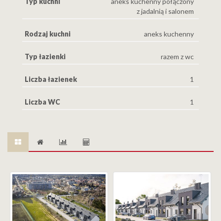
Typ kuchni
aneks kuchenny połączony
z jadalnią i salonem
Rodzaj kuchni
aneks kuchenny
Typ łazienki
razem z wc
Liczba łazienek
1
Liczba WC
1