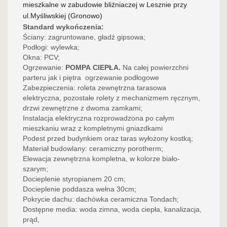
mieszkalne
w zabudowie bliźniaczej w Lesznie przy
ul.Myśliwskiej (Gronowo)
Standard wykończenia:
Ściany: zagruntowane, gładź gipsowa;
Podłogi: wylewka;
Okna: PCV;
Ogrzewanie:
POMPA CIEPŁA.
Na całej powierzchni
parteru jak i piętra ogrzewanie podłogowe
Zabezpieczenia: roleta zewnętrzna tarasowa
elektryczna, pozostałe rolety z mechanizmem ręcznym,
drzwi zewnętrzne z dwoma zamkami;
Instalacja elektryczna rozprowadzona po całym
mieszkaniu wraz z kompletnymi gniazdkami
Podest przed budynkiem oraz taras wyłożony kostką;
Materiał budowlany: ceramiczny porotherm;
Elewacja zewnętrzna kompletna, w kolorze biało-
szarym;
Docieplenie styropianem 20 cm;
Docieplenie poddasza wełna 30cm;
Pokrycie dachu: dachówka ceramiczna Tondach;
Dostępne media: woda zimna, woda ciepła, kanalizacja,
prąd,