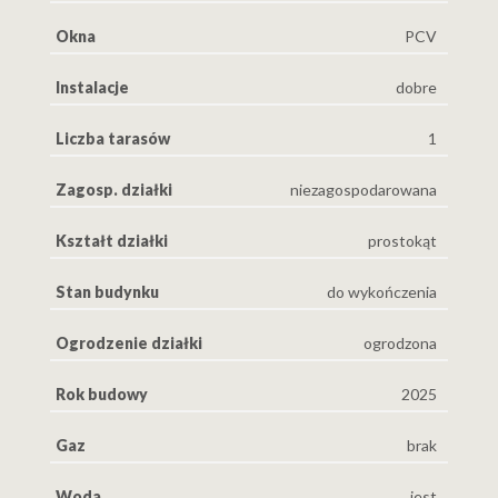
Okna
PCV
Instalacje
dobre
Liczba tarasów
1
Zagosp. działki
niezagospodarowana
Kształt działki
prostokąt
Stan budynku
do wykończenia
Ogrodzenie działki
ogrodzona
Rok budowy
2025
Gaz
brak
Woda
jest