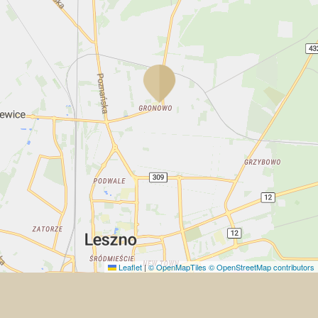
Leaflet
|
© OpenMapTiles
© OpenStreetMap contributors