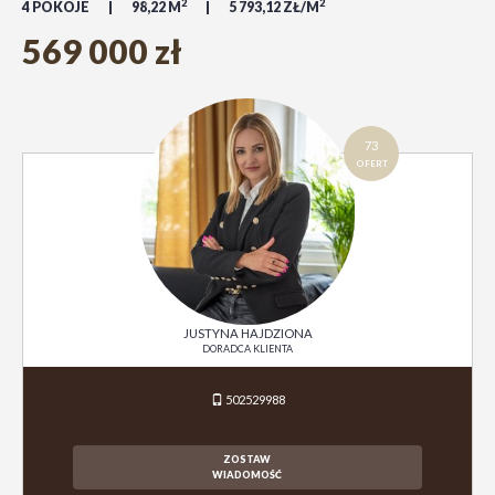
2
2
4 POKOJE
98,22 M
5 793,12 ZŁ/M
569 000 zł
73
OFERT
JUSTYNA HAJDZIONA
DORADCA KLIENTA
502529988
ZOSTAW
WIADOMOŚĆ