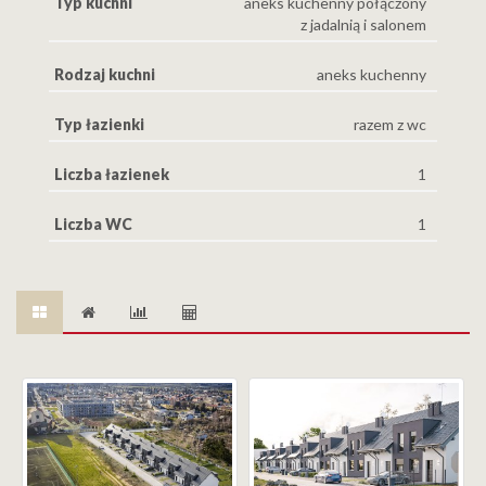
Typ kuchni
aneks kuchenny połączony
z jadalnią i salonem
Rodzaj kuchni
aneks kuchenny
Typ łazienki
razem z wc
Liczba łazienek
1
Liczba WC
1