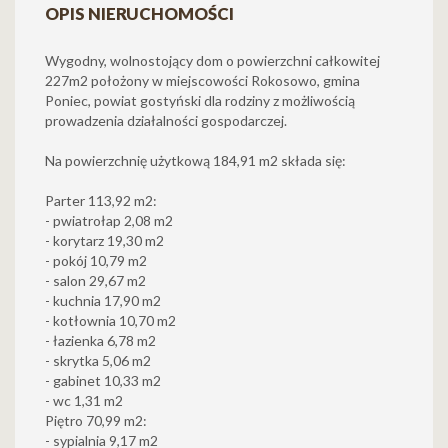
OPIS NIERUCHOMOŚCI
Wygodny, wolnostojący dom o powierzchni całkowitej
227m2 położony w miejscowości Rokosowo, gmina
Poniec, powiat gostyński dla rodziny z możliwością
prowadzenia działalności gospodarczej.
Na powierzchnię użytkową 184,91 m2 składa się:
Parter 113,92 m2:
- pwiatrołap 2,08 m2
- korytarz 19,30 m2
- pokój 10,79 m2
- salon 29,67 m2
- kuchnia 17,90 m2
- kotłownia 10,70 m2
- łazienka 6,78 m2
- skrytka 5,06 m2
- gabinet 10,33 m2
- wc 1,31 m2
Piętro 70,99 m2:
- sypialnia 9,17 m2