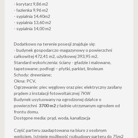
- korytarz 9,86 m2
- łazienka 9,96 m2
- sypialnia 14,40m2
- sypialnia 13,60 m2
- sypialnia 14,00 m2
Dodatkowo na terenie posesji znajduje się:
- budynek gospodarczo-magazynowy o powierzchni
całkowitej 472,41 m2, użytkowej 393,95 m2.
Standard wykończenia: ściany - gładzie i malowane,
tapetowane; podłogi – płytki, parkiet, linoleum
Schody: drewniane;
Okna: PCV,
Ogrzewanie: piec węglowy oraz piec elektryczny zasilany
prądem z instalacji fotowoltaicznej 7KW
Budynek usytuowany na ogrodzonej działce o
powierzchni
3700 m2
z ładnie utrzymanym ogrodem od
frontu domu.
Dostępne media: prąd, woda, kanalizacja
Część parteru zaadaptowana na biuro z osobnym
wejściem. Istnieje możliwość rozbudowy parteru do 75m2