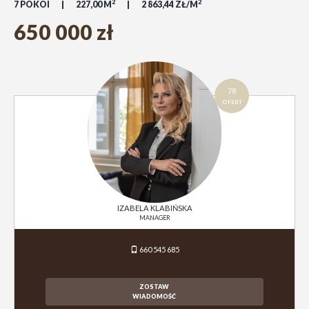
2
2
7 POKOI
227,00 M
2 863,44 ZŁ/M
650 000 zł
78
OFERT
IZABELA KLABIŃSKA
MANAGER
660 545 685
ZOSTAW
WIADOMOŚĆ