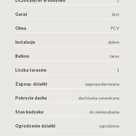
Liczba pięter w budynku
1
Garaż
jest
Okna
PCV
Instalacje
dobre
Balkon
taras
Liczba tarasów
1
Zagosp. działki
zagospodarowana
Pokrycie dachu
dachówka ceramiczna
Stan budynku
do zamieszkania
Ogrodzenie działki
ogrodzona