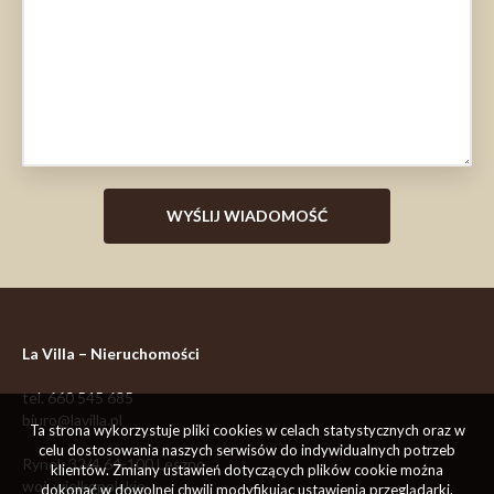
La Villa – Nieruchomości
tel.
660 545 685
biuro@lavilla.pl
Ta strona wykorzystuje pliki cookies w celach statystycznych oraz w
celu dostosowania naszych serwisów do indywidualnych potrzeb
Rynek 32/4
64-100
Leszno
klientów. Zmiany ustawień dotyczących plików cookie można
woj. wielkopolskie
dokonać w dowolnej chwili modyfikując ustawienia przeglądarki.