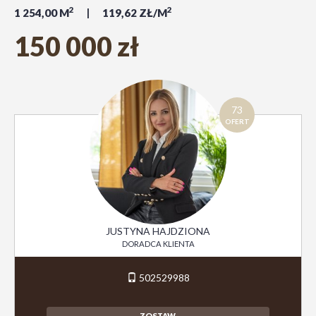
2
2
1 254,00 M
119,62 ZŁ/M
150 000 zł
73
OFERT
JUSTYNA HAJDZIONA
DORADCA KLIENTA
502529988
ZOSTAW