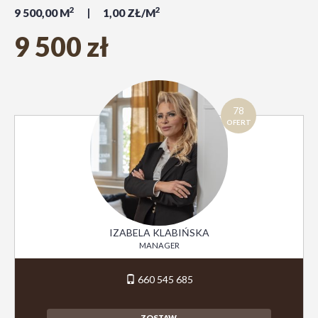
2
2
9 500,00 M
1,00 ZŁ/M
9 500 zł
78
OFERT
IZABELA KLABIŃSKA
MANAGER
660 545 685
ZOSTAW