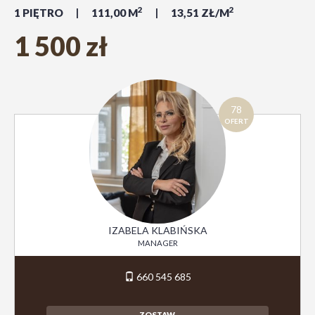
2
2
1 PIĘTRO
111,00 M
13,51 ZŁ/M
1 500 zł
78
OFERT
IZABELA KLABIŃSKA
MANAGER
660 545 685
ZOSTAW