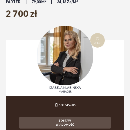
2
2
PARTER
79,00 M
34,18 ZŁ/M
2 700 zł
78
OFERT
IZABELA KLABIŃSKA
MANAGER
660 545 685
ZOSTAW
WIADOMOŚĆ