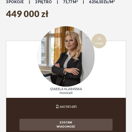
2
2
3 POKOJE
2 PIĘTRO
71,77 M
6 256,10 ZŁ/M
449 000 zł
78
OFERT
IZABELA KLABIŃSKA
MANAGER
660 545 685
ZOSTAW
WIADOMOŚĆ