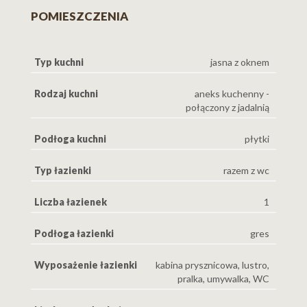
POMIESZCZENIA
Typ kuchni
jasna z oknem
Rodzaj kuchni
aneks kuchenny -
połączony z jadalnią
Podłoga kuchni
płytki
Typ łazienki
razem z wc
Liczba łazienek
1
Podłoga łazienki
gres
Wyposażenie łazienki
kabina prysznicowa, lustro,
pralka, umywalka, WC