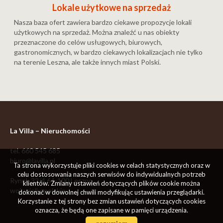
Lokale użytkowe na sprzedaż
Nasza baza ofert zawiera bardzo ciekawe propozycje lokali
użytkowych na sprzedaż. Można znaleźć u nas obiekty
przeznaczone do celów usługowych, biurowych,
gastronomicznych, w bardzo ciekawych lokalizacjach nie tylko
na terenie Leszna, ale także innych miast Polski.
La Villa – Nieruchomości
tel.
660 545 685
biuro@lavilla.pl
Ta strona wykorzystuje pliki cookies w celach statystycznych oraz w
celu dostosowania naszych serwisów do indywidualnych potrzeb
Rynek 32/4
64-100
Leszno
klientów. Zmiany ustawień dotyczących plików cookie można
woj. wielkopolskie
dokonać w dowolnej chwili modyfikując ustawienia przeglądarki.
Korzystanie z tej strony bez zmian ustawień dotyczących cookies
oznacza, że będą one zapisane w pamięci urządzenia.