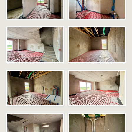
• Bramy garażowe Hörmann sterowane zdalnie
• Rekuperacja – wentylacja mechaniczna z
odzyskiem ciepła
• Ogrzewanie podłogowe na parterze i piętrze,
pompa ciepła
• Taras wylany, zaizolowany i przygotowany pod
wykończenie