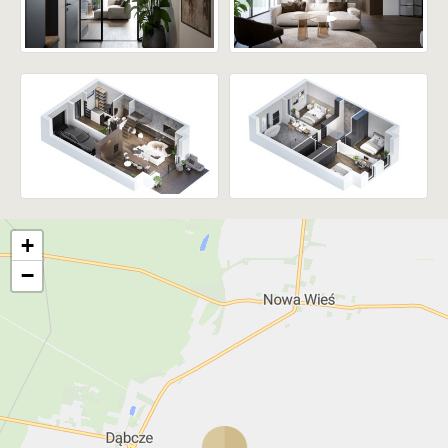
• szybki dojazd do Leszna i pobliskich miejscowości
• kupujący nie płaci podatku PCC ani prowizji
pośrednika
+
−