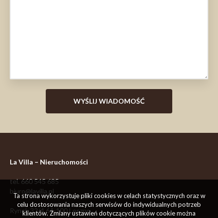
La Villa – Nieruchomości
tel.
660 545 685
biuro@lavilla.pl
Ta strona wykorzystuje pliki cookies w celach statystycznych oraz w
celu dostosowania naszych serwisów do indywidualnych potrzeb
Rynek 32/4
64-100
Leszno
klientów. Zmiany ustawień dotyczących plików cookie można