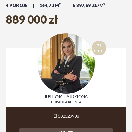
2
2
4 POKOJE
164,70 M
5 397,69 ZŁ/M
889 000 zł
73
OFERT
JUSTYNA HAJDZIONA
DORADCA KLIENTA
502529988
ZOSTAW