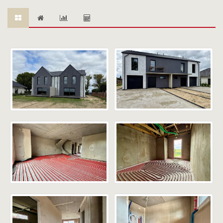
Dodatkowo: strych do zagospodarowania.
Standard wykonania:
• Ściany: tynk
• Podłogi: wylewka
• Dach: blachodachówka
• Okna Nexbau + rolety elektryczne (ciepły montaż)
• Drzwi zewnętrzne DRE (ciepły montaż)