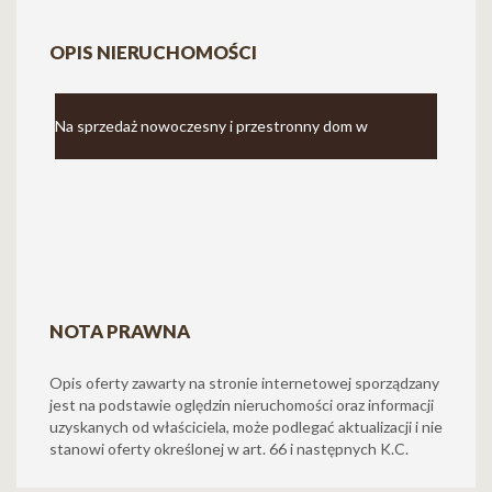
OPIS NIERUCHOMOŚCI
Na sprzedaż nowoczesny i przestronny dom w
zabudowie bliźniaczej o powierzchni użytkowej 164,7 m²,
położony na dużej działce 726,5 m². Nieruchomość
zlokalizowana jest w Maruszewie – w otoczeniu nowych
NOTA PRAWNA
Opis oferty zawarty na stronie internetowej sporządzany
domów jednorodzinnych.
jest na podstawie oględzin nieruchomości oraz informacji
uzyskanych od właściciela, może podlegać aktualizacji i nie
stanowi oferty określonej w art. 66 i następnych K.C.
To propozycja dla osób, które szukają komfortowego