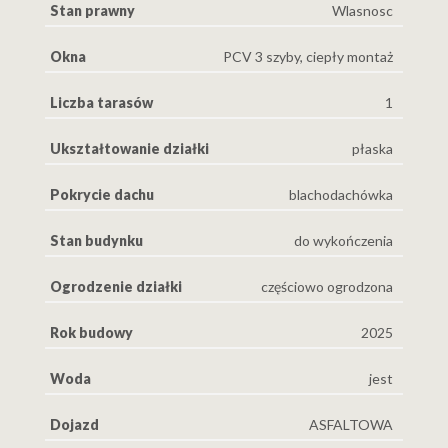
Stan prawny
Wlasnosc
Okna
PCV 3 szyby, ciepły montaż
• Wiatrołap – 10 m²
Liczba tarasów
1
• Pomieszczenie gospodarcze – 6,6 m²
Ukształtowanie działki
płaska
• WC – 2,8 m²
Pokrycie dachu
blachodachówka
• Przestronny salon z aneksem kuchennym – 47,5 m²
Stan budynku
do wykończenia
Ogrodzenie działki
częściowo ogrodzona
• Garaż – 18 m²
Rok budowy
2025
Woda
jest
Piętro
Dojazd
ASFALTOWA