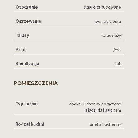
Otoczenie
działki zabudowane
• Pokój – 17,1 m²
Ogrzewanie
pompa ciepła
• Pokój – 16 m²
Tarasy
taras duży
• Garderoba – 5,8 m²
Prąd
jest
Kanalizacja
tak
• Pokój kąpielowy – 17,8 m²
POMIESZCZENIA
• Pokój – 17 m²
• Komunikacja – 6,1 m²
Typ kuchni
aneks kuchenny połączony
z jadalnią i salonem
Rodzaj kuchni
aneks kuchenny