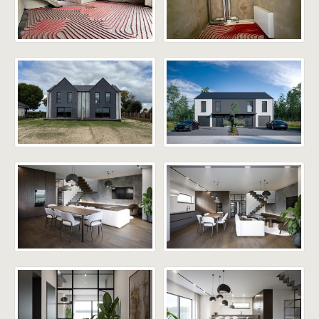
• Media: woda, prąd, kanalizacja
Atuty nieruchomości:
• nowoczesna architektura i funkcjonalny układ
• energooszczędne rozwiązania: pompa ciepła,
rekuperacja, ogrzewanie podłogowe
• duża działka z wydzielonym tarasem
• spokojna, zielona okolica – las, pola