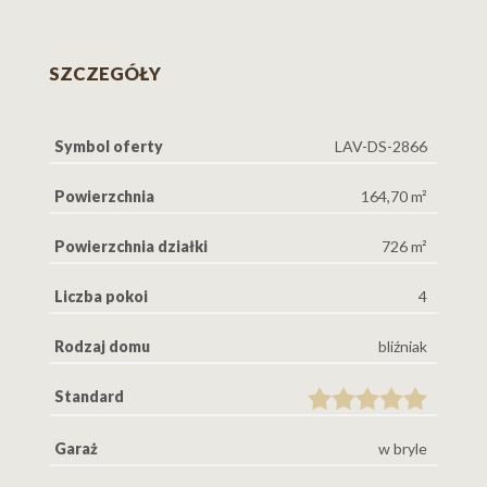
domu o podwyższonym standardzie, z dala od miejskiego
SZCZEGÓŁY
zgiełku, ale z doskonałą komunikacją z Lesznem i innymi
Symbol oferty
LAV-DS-2866
pobliskimi miejscowościami. (dojazd do Dąbcza:3 minuty
Powierzchnia
164,70 m²
do Rydzyny: 5 min i 10 minut do Leszna)
Powierzchnia działki
726 m²
Liczba pokoi
4
Rodzaj domu
bliźniak
Układ pomieszczeń:
Standard
Garaż
w bryle
Parter