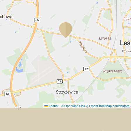
Leaflet
|
© OpenMapTiles
© OpenStreetMap contributors