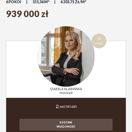
2
2
6 POKOI
151,36 M
6 203,75 ZŁ/M
939 000 zł
78
OFERT
IZABELA KLABIŃSKA
MANAGER
660 545 685
ZOSTAW
WIADOMOŚĆ