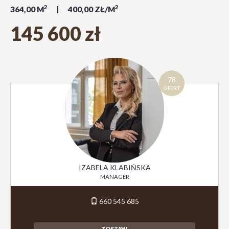
2
2
364,00 M
400,00 ZŁ/M
145 600 zł
78
OFERT
IZABELA KLABIŃSKA
MANAGER
660 545 685
ZOSTAW