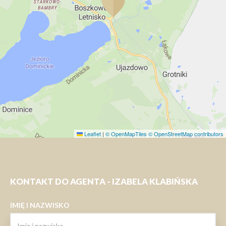
Leaflet
|
© OpenMapTiles
© OpenStreetMap contributors
KONTAKT DO AGENTA - IZABELA KLABIŃSKA
IMIĘ I NAZWISKO