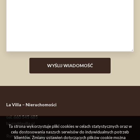
La Villa – Nieruchomości
tel.
660 545 685
biuro@lavilla.pl
Ta strona wykorzystuje pliki cookies w celach statystycznych oraz w
celu dostosowania naszych serwisów do indywidualnych potrzeb
Rynek 32/4
64-100
Leszno
klientów. Zmiany ustawień dotyczących plików cookie można