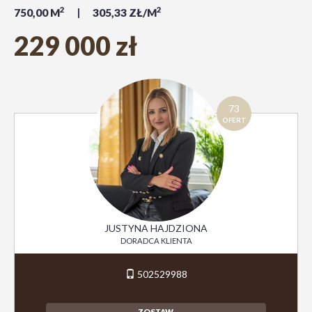
2
2
750,00 M
305,33 ZŁ/M
229 000 zł
73
OFERT
JUSTYNA HAJDZIONA
DORADCA KLIENTA
502529988
ZOSTAW