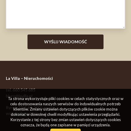
La Villa – Nieruchomości
tel.
660 545 685
biuro@lavilla.pl
Ta strona wykorzystuje pliki cookies w celach statystycznych oraz w
celu dostosowania naszych serwisów do indywidualnych potrzeb
Rynek 32/4
64-100
Leszno
klientów. Zmiany ustawień dotyczących plików cookie można
woj. wielkopolskie
dokonać w dowolnej chwili modyfikując ustawienia przeglądarki.
Korzystanie z tej strony bez zmian ustawień dotyczących cookies
oznacza, że będą one zapisane w pamięci urządzenia.