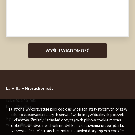
La Villa – Nieruchomości
tel.
660 545 685
biuro@lavilla.pl
Ta strona wykorzystuje pliki cookies w celach statystycznych oraz w
celu dostosowania naszych serwisów do indywidualnych potrzeb
Rynek 32/4
64-100
Leszno
klientów. Zmiany ustawień dotyczących plików cookie można
woj. wielkopolskie
dokonać w dowolnej chwili modyfikując ustawienia przeglądarki.
Korzystanie z tej strony bez zmian ustawień dotyczących cookies