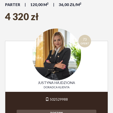
2
2
PARTER
120,00 M
36,00 ZŁ/M
4 320 zł
73
OFERT
JUSTYNA HAJDZIONA
DORADCA KLIENTA
502529988
ZOSTAW