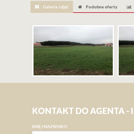
Galeria zdjęć
Podobne oferty
KONTAKT DO AGENTA - 
IMIĘ I NAZWISKO