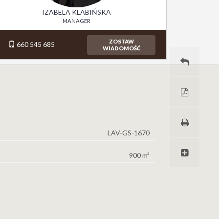
IZABELA KLABIŃSKA
MANAGER
ZOSTAW
660 545 685
WIADOMOŚĆ
LAV-GS-1670
900 m²