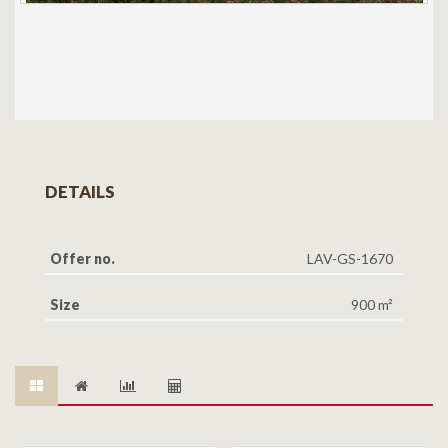
DETAILS
Offer no.
LAV-GS-1670
Size
900 m²