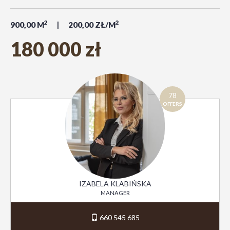
2
2
900,00 M
200,00 ZŁ/M
180 000 zł
78
OFFERS
IZABELA KLABIŃSKA
MANAGER
660 545 685