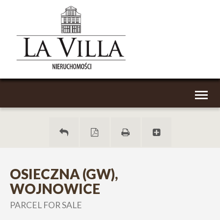
Toggl
naviga
OSIECZNA (GW),
WOJNOWICE
PARCEL FOR SALE